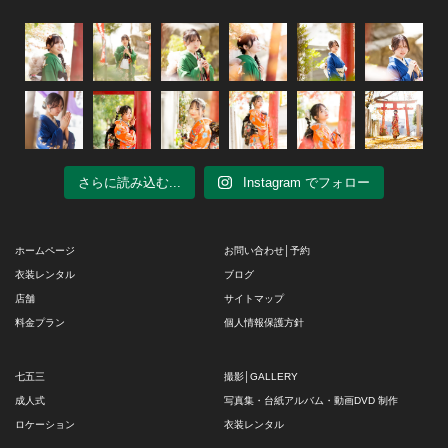
さらに読み込む...
Instagram でフォロー
ホームページ
お問い合わせ│予約
衣装レンタル
ブログ
店舗
サイトマップ
料金プラン
個人情報保護方針
七五三
撮影│GALLERY
成人式
写真集・台紙アルバム・動画DVD 制作
ロケーション
衣装レンタル