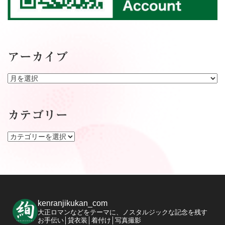
アーカイブ
ア
ー
カ
イ
カテゴリー
ブ
カ
テ
ゴ
リ
ー
kenranjikukan_com
大正ロマンなどをテーマに、ノスタルジックな記念を残す
お手伝い│貸衣装│着付け│写真撮影