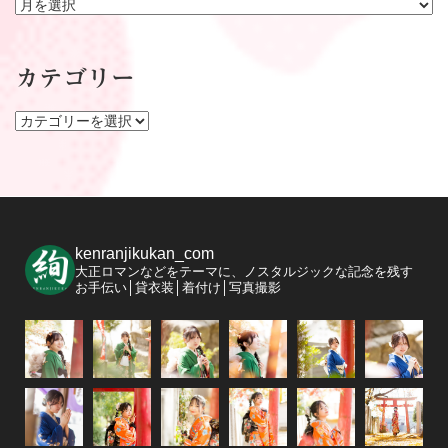
ア
ー
カ
イ
カテゴリー
ブ
カ
テ
ゴ
リ
ー
kenranjikukan_com
大正ロマンなどをテーマに、ノスタルジックな記念を残す
お手伝い│貸衣装│着付け│写真撮影