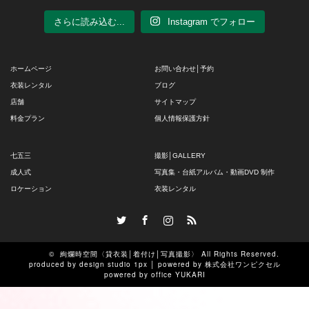
さらに読み込む...
Instagram でフォロー
ホームページ
お問い合わせ│予約
衣装レンタル
ブログ
店舗
サイトマップ
料金プラン
個人情報保護方針
七五三
撮影│GALLERY
成人式
写真集・台紙アルバム・動画DVD 制作
ロケーション
衣装レンタル
Twitter
Facebook
Instagram
RSS
©
絢爛時空間〈貸衣装│着付け│写真撮影〉
All Rights Reserved.
produced by
design studio 1px
│ powered by
株式会社ワンピクセル
powered by
office YUKARI