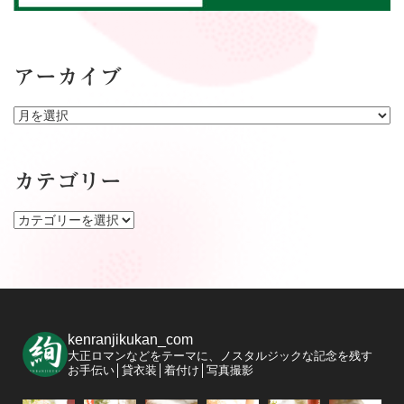
アーカイブ
ア
ー
カ
イ
カテゴリー
ブ
カ
テ
ゴ
リ
ー
kenranjikukan_com
大正ロマンなどをテーマに、ノスタルジックな記念を残す
お手伝い│貸衣装│着付け│写真撮影