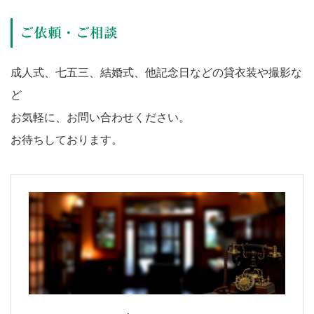
ご依頼・ご相談
成人式、七五三、結婚式、他記念日などの貸衣装や撮影な
ど
お気軽に、お問い合わせください。
お待ちしております。