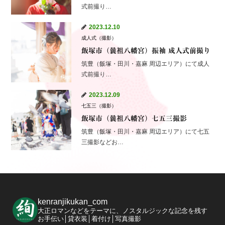
式前撮り…
2023.12.10
成人式（撮影）
飯塚市（曩祖八幡宮）振袖 成人式前撮り
筑豊（飯塚・田川・嘉麻 周辺エリア）にて成人
式前撮り…
2023.12.09
七五三（撮影）
飯塚市（曩祖八幡宮）七五三撮影
筑豊（飯塚・田川・嘉麻 周辺エリア）にて七五
三撮影などお…
kenranjikukan_com
大正ロマンなどをテーマに、ノスタルジックな記念を残す
お手伝い│貸衣装│着付け│写真撮影