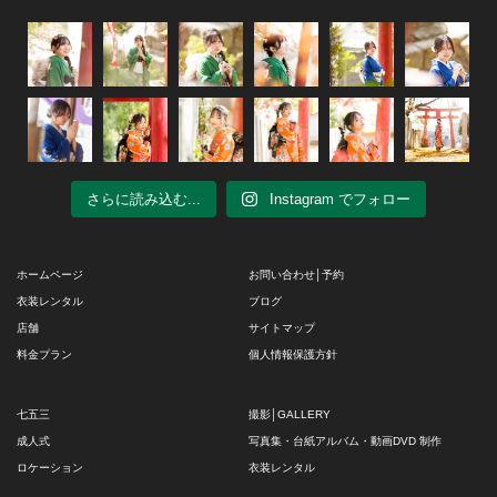
さらに読み込む...
Instagram でフォロー
ホームページ
お問い合わせ│予約
衣装レンタル
ブログ
店舗
サイトマップ
料金プラン
個人情報保護方針
七五三
撮影│GALLERY
成人式
写真集・台紙アルバム・動画DVD 制作
ロケーション
衣装レンタル